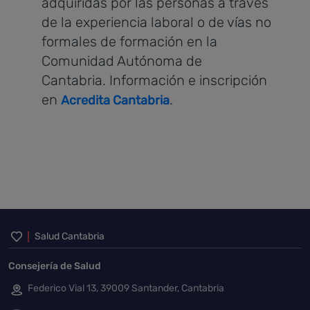
adquiridas por las personas a través
de la experiencia laboral o de vías no
formales de formación en la
Comunidad Autónoma de
Cantabria. Información e inscripción
en
.
Acredita Cantabria
Inicio del pie de página
Salud Cantabria
Consejería de Salud
Federico Vial 13, 39009 Santander, Cantabria