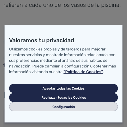
refieren a cada uno de los vasos de la piscina.
Enlaces
Valoramos tu privacidad
SILOE
Utilizamos cookies propias y de terceros para mejorar
nuestros servicios y mostrarle información relacionada con
Listado de productos homologados para el
sus preferencias mediante el análisis de sus hábitos de
tratamiento de agua en piscinas
navegación. Puede cambiar la configuración u obtener más
información visitando nuestra
"Política de Cookies"
.
Aceptar todas las Cookies
Recursos
Rechazar todas las Cookies
Configuración
Documentos para descargar