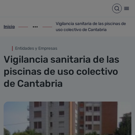
Vigilancia sanitaria de las pi
Saltar al contenido principal
Abrir b
Abr
Vigilancia sanitaria de las piscinas de
Inicio
ir-a inicio
Mostrar opciones del camino de migas
ir-a Vigilancia sanitaria de las piscinas 
uso colectivo de Cantabria
Entidades y Empresas
Vigilancia sanitaria de las
piscinas de uso colectivo
de Cantabria