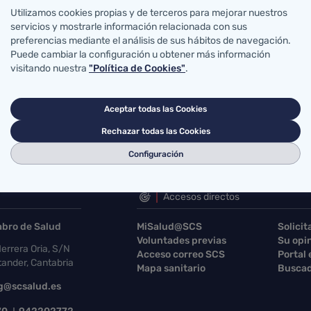
Utilizamos cookies propias y de terceros para mejorar nuestros
Registro de Licitadores
servicios y mostrarle información relacionada con sus
preferencias mediante el análisis de sus hábitos de navegación.
012 información del Gobierno de
Puede cambiar la configuración u obtener más información
Cantabria
visitando nuestra
"Política de Cookies"
.
Códigos DIR3
Aceptar todas las Cookies
Rechazar todas las Cookies
Configuración
Accesos directos
abro de Salud
MiSalud@SCS
Solicit
Voluntades previas
Su opi
errera Oria, S/N
Acceso correo SCS
Portal
ander, Cantabria
Mapa sanitario
Buscad
g@scsalud.es