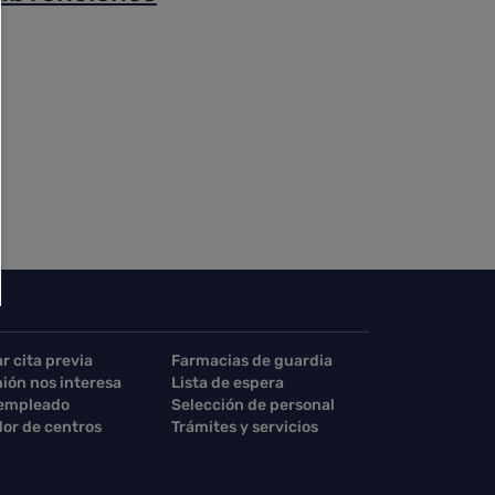
ar cita previa
Farmacias de guardia
nión nos interesa
Lista de espera
 empleado
Selección de personal
or de centros
Trámites y servicios