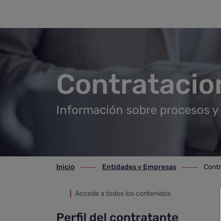
Contrataciones
Saltar al contenido principal
Contratacio
Información sobre procesos y 
Inicio
Entidades y Empresas
Contr
ir-a inicio
ir-a Entidades y Empresas
ir-a Contrat
Accede a todos los contenidos
Perfil del contratante