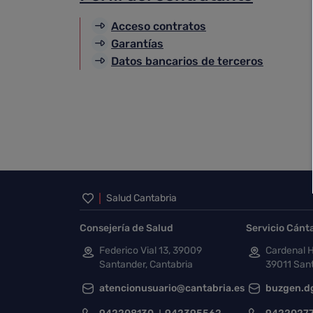
Acceso contratos
Garantías
Datos bancarios de terceros
Inicio del pie de página
Salud Cantabria
Consejería de Salud
Servicio Cánt
Federico Vial 13, 39009
Cardenal H
Santander, Cantabria
39011 Sant
atencionusuario@cantabria.es
buzgen.d