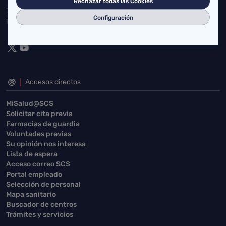
Rechazar todas las Cookies
Toda la actualidad de Salud Cantabria en las redes sociales.
Configuración
¡Síguenos!
Accesos directos
MiSalud@SCS
Solicitar cita previa
Farmacias de guardia
Voluntades previas
Su opinión nos interesa
Lista de espera
Acceso correo SCS
Portal empleado
Selección de personal
Mapa sanitario
Buscador de centros
Trámites y servicios