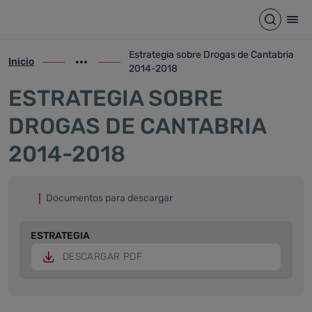
Estrategia sobre Drogas de 
Saltar al contenido principal
Abrir b
Abr
Estrategia sobre Drogas de Cantabria
Inicio
ir-a inicio
Mostrar opciones del camino de migas
ir-a Estrategia sobre Drogas de Cantabr
2014-2018
ESTRATEGIA SOBRE
DROGAS DE CANTABRIA
2014-2018
Documentos para descargar
ESTRATEGIA
DESCARGAR PDF