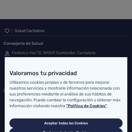
Inicio del pie de página
Salud Cantabria
Consejería de Salud
Federico Vial 13, 39009 Santander, Cantabria
atencionusuario@cantabria.es
Valoramos tu privacidad
942208130
942395562
Utilizamos cookies propias y de terceros para mejorar
nuestros servicios y mostrarle información relacionada con
Servicio Cántabro de Salud
sus preferencias mediante el análisis de sus hábitos de
navegación. Puede cambiar la configuración u obtener más
Cardenal Herrera Oria, S/N 39011 Santander, Cantabria
información visitando nuestra
"Política de Cookies"
.
buzgen.dg@scsalud.es
942202770
942202772
Aceptar todas las Cookies