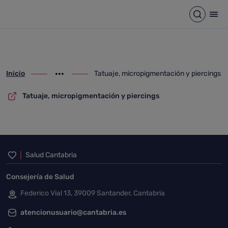
Tatuaje, micropigmentación y
Saltar al contenido principal
Abrir b
Abr
Inicio
Tatuaje, micropigmentación y piercings
ir-a inicio
Mostrar opciones del camino de migas
ir-a Tatuaje, micropigmentación y pierci
Tatuaje, micropigmentación y piercings
Inicio del pie de página
Salud Cantabria
Consejería de Salud
Federico Vial 13, 39009 Santander, Cantabria
atencionusuario@cantabria.es