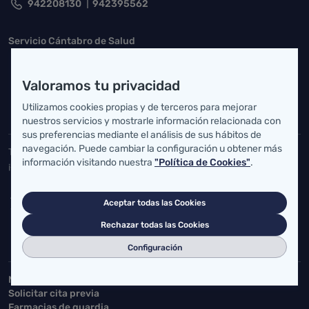
942208130
942395562
Servicio Cántabro de Salud
Cardenal Herrera Oria, S/N 39011 Santander, Cantabria
Valoramos tu privacidad
buzgen.dg@scsalud.es
Utilizamos cookies propias y de terceros para mejorar
942202770
942202772
nuestros servicios y mostrarle información relacionada con
sus preferencias mediante el análisis de sus hábitos de
navegación. Puede cambiar la configuración u obtener más
Toda la actualidad de Salud Cantabria en las redes sociales.
información visitando nuestra
"Política de Cookies"
.
¡Síguenos!
Aceptar todas las Cookies
Rechazar todas las Cookies
Configuración
Accesos directos
MiSalud@SCS
Solicitar cita previa
Farmacias de guardia