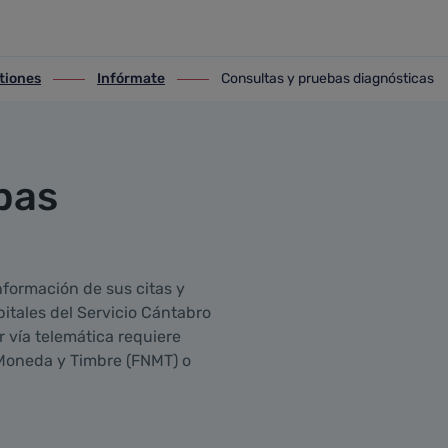
ticas
tiones
Infórmate
Consultas y pruebas diagnósticas
iones
ir-a Infórmate
ir-a Consultas y pruebas diagnósticas
bas
nformación de sus citas y
itales del Servicio Cántabro
 vía telemática requiere
e Moneda y Timbre (FNMT) o