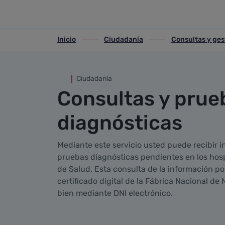
Consultas y pruebas diagnós
Saltar al contenido principal
Inicio
Ciudadanía
Consultas y ges
ir-a inicio
ir-a Ciudadanía
ir-a Consultas y gest
Ciudadanía
Consultas y prue
diagnósticas
Mediante este servicio usted puede recibir i
pruebas diagnósticas pendientes en los hosp
de Salud.
Esta consulta de la información por
certificado digital de la Fábrica Nacional d
bien mediante DNI electrónico.