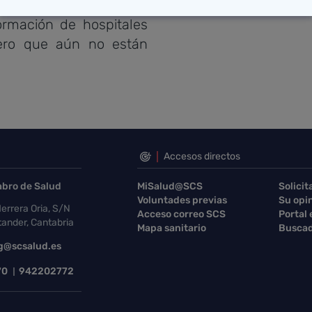
o pruebas diagnósticas
ormación de hospitales
pero que aún no están
Accesos directos
abro de Salud
MiSalud@SCS
Solicit
Voluntades previas
Su opi
errera Oria, S/N
Acceso correo SCS
Portal
ander, Cantabria
Mapa sanitario
Buscad
g@scsalud.es
70
942202772