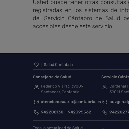
Usted puede tener otras consultas 
registradas en los sistemas de inf
del Servicio Cántabro de Salud 
accesibles desde este servicio.
Inicio del pie de página
Salud Cantabria
Consejería de Salud
Servicio Cánt
Federico Vial 13, 39009
Cardenal H
Santander, Cantabria
39011 Sant
atencionusuario@cantabria.es
buzgen.d
942208130
942395562
9422027
Toda la actualidad de Salud