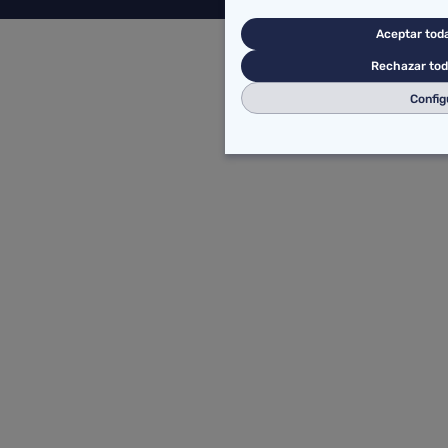
Aceptar toda
Rechazar tod
Config