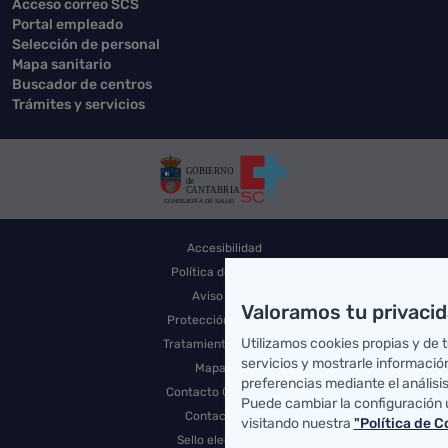
Acceso correo SCS
Portal empleado
Selección de personal
Mapa sanitario
Buscador de centros
Trámites y servicios
Accesibilidad
Política de Cookies
Aviso Legal
Valoramos tu privaci
Protección de datos
Utilizamos cookies propias y de 
Tratamiento de datos
servicios y mostrarle informació
Mapa Web
preferencias mediante el análisi
Contacto Consejería
Puede cambiar la configuración 
Contacto SCS
visitando nuestra
"Política de C
Sello electrónico