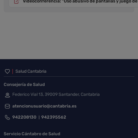
Videoconferencia: “Uso abusivo de pantallas y juego de
Inicio del pie de página
Salud Cantabria
Consejería de Salud
Federico Vial 13, 39009 Santander, Cantabria
atencionusuario@cantabria.es
942208130
942395562
Servicio Cántabro de Salud