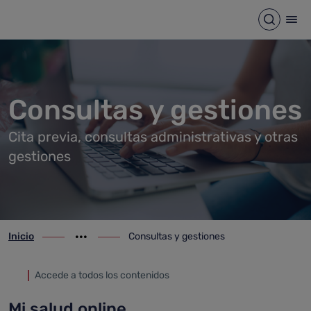
Consultas y gestiones
Saltar al contenido principal
Abrir b
Abr
Consultas y gestiones
Cita previa, consultas administrativas y otras
gestiones
Inicio
Consultas y gestiones
ir-a inicio
Mostrar opciones del camino de migas
ir-a Consultas y gestiones
Accede a todos los contenidos
Mi salud online