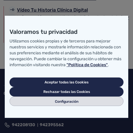
Vídeo Tu Historia Clínica Digital
Información sobre Historia Clínica de Cantabria y
del SNS
Valoramos tu privacidad
Información sobre Historia Clínica Resumida
Europea (EU-Patient Summary)(EUPS)
Utilizamos cookies propias y de terceros para mejorar
nuestros servicios y mostrarle información relacionada con
sus preferencias mediante el análisis de sus hábitos de
navegación. Puede cambiar la configuración u obtener más
información visitando nuestra
"Política de Cookies"
.
Inicio del pie de página
Salud Cantabria
Aceptar todas las Cookies
Rechazar todas las Cookies
Consejería de Salud
Configuración
Federico Vial 13, 39009 Santander, Cantabria
atencionusuario@cantabria.es
942208130
942395562