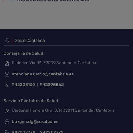
Inicio del pie de página
Salud Cantabria
Consejería de Salud
Federico Vial 13, 39009 Santander, Cantabria
atencionusuario@cantabria.es
942208130
942395562
Servicio Cántabro de Salud
Cardenal Herrera Oria, S/N 39011 Santander, Cantabria
buzgen.dg@scsalud.es
942202770
942202772