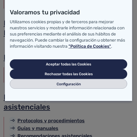
Mortalidad
Valoramos tu privacidad
Biblioteca virtual Marquesa de
Utilizamos cookies propias y de terceros para mejorar
nuestros servicios y mostrarle información relacionada con
Pelayo
sus preferencias mediante el análisis de sus hábitos de
navegación. Puede cambiar la configuración u obtener más
información visitando nuestra
"Política de Cookies"
.
Publicaciones
Aceptar todas las Cookies
Farmacia
Rechazar todas las Cookies
Boletines
Configuración
Protocolos y recomendaciones
asistenciales
Protocolos y procedimientos
Guías y manuales
Recomendaciones asistenciales