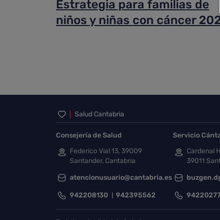
Estrategia para familias de
niños y niñas con cáncer 20
Inicio del pie de página
Salud Cantabria
Consejería de Salud
Servicio Cánt
Federico Vial 13, 39009
Cardenal H
Santander, Cantabria
39011 Sant
atencionusuario@cantabria.es
buzgen.d
942208130
942395562
9422027