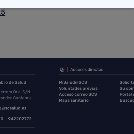
Estrategia TERAVAL
25
Accesos directos
abro de Salud
MiSalud@SCS
Solicit
Voluntades previas
Su opi
errera Oria, S/N
Acceso correo SCS
Portal
ander, Cantabria
Mapa sanitario
Buscad
g@scsalud.es
70
942202772