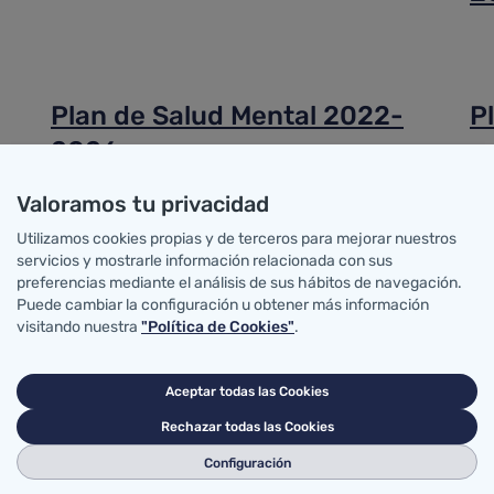
Plan de Salud Mental 2022-
P
2026
s
2
Valoramos tu privacidad
Utilizamos cookies propias y de terceros para mejorar nuestros
servicios y mostrarle información relacionada con sus
preferencias mediante el análisis de sus hábitos de navegación.
Estrategia de Genómica de
M
Puede cambiar la configuración u obtener más información
visitando nuestra
"Política de Cookies"
.
Cantabria
c
p
Aceptar todas las Cookies
Rechazar todas las Cookies
Configuración