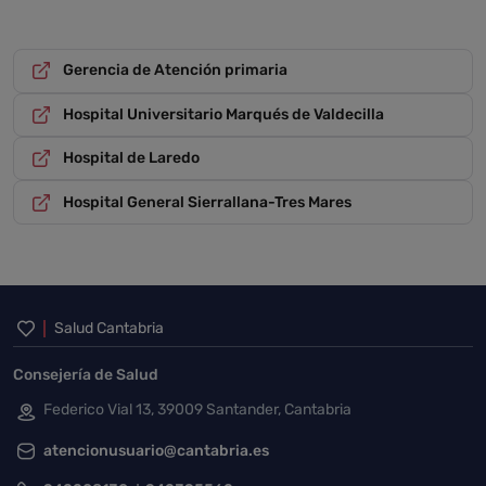
Gerencia de Atención primaria
Hospital Universitario Marqués de Valdecilla
Hospital de Laredo
Hospital General Sierrallana-Tres Mares
Inicio del pie de página
Salud Cantabria
Consejería de Salud
Federico Vial 13, 39009 Santander, Cantabria
atencionusuario@cantabria.es