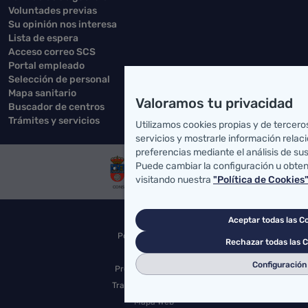
Voluntades previas
Su opinión nos interesa
Lista de espera
Acceso correo SCS
Portal empleado
Selección de personal
Mapa sanitario
Valoramos tu privacidad
Buscador de centros
Trámites y servicios
Utilizamos cookies propias y de tercero
servicios y mostrarle información relac
preferencias mediante el análisis de su
Puede cambiar la configuración u obte
visitando nuestra
"Política de Cookies
Accesibilidad
Aceptar todas las C
Política de Cookies
Rechazar todas las 
Aviso Legal
Configuración
Protección de datos
Tratamiento de datos
Mapa Web