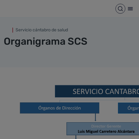
Organigrama SCS
Saltar al contenido principal
Abrir b
Abr
Servicio cántabro de salud
Organigrama SCS