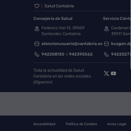
Inicio del pie de página
Salud Cantabria
Consejería de Salud
Servicio Cánt
Federico Vial 13, 39009
Cardenal H
Santander, Cantabria
39011 Sant
atencionusuario@cantabria.es
buzgen.d
942208130
942395562
9422027
Toda la actualidad de Salud
Cantabria en las redes sociales.
¡Síguenos!
Accesibilidad
Política de Cookies
Aviso Legal