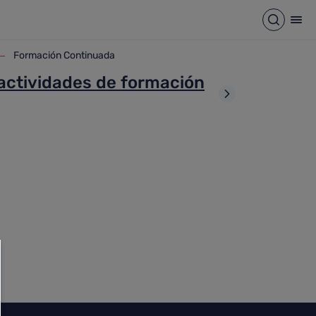
Abrir b
Abr
Formación Continuada
 Formación Continuada
actividades de formación