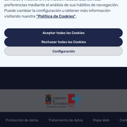
preferencias mediante el análisis de sus hábitos de navegación.
Accesos directos
Puede cambiar la configuración u obtener más información
visitando nuestra
"Política de Cookies"
.
abro de Salud
MiSalud@SCS
Solicit
Voluntades previas
Su opi
errera Oria, S/N
Acceso correo SCS
Portal
ander, Cantabria
Aceptar todas las Cookies
Mapa sanitario
Buscad
g@scsalud.es
Rechazar todas las Cookies
Configuración
70
942202772
Protección de datos
Tratamiento de datos
Mapa Web
Cont