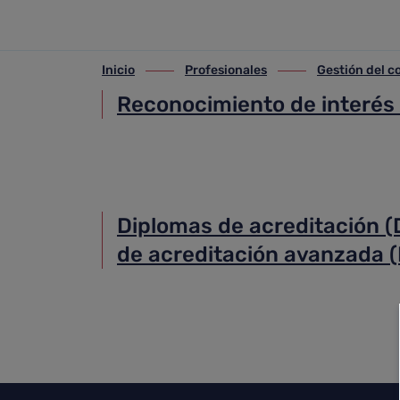
Formación Continuada
Saltar al contenido principal
Inicio
Profesionales
Gestión del 
ir-a inicio
ir-a Profesionales
ir-a Gestión del co
Reconocimiento de interés 
Diplomas de acreditación (
de acreditación avanzada 