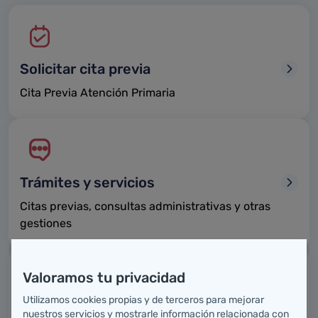
Solicitar cita previa
Cita Previa Atención Primaria
Trámites y servicios
Citas previas, consultas administrativas y otras
gestiones
Valoramos tu privacidad
Utilizamos cookies propias y de terceros para mejorar
Mapa sanitario de Cantabria
nuestros servicios y mostrarle información relacionada con