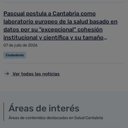
Pascual postula a Cantabria como
laboratorio europeo de la salud basado en
datos por su "excepcional" cohesión
institucional y científica y su tamaño
manejable
07 de julio de 2026
Ciudadanía
Ver todas las noticias
Áreas de interés
Áreas de contenidos destacadas en Salud Cantabria