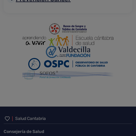
Inicio del pie de página
Salud Cantabria
Consejería de Salud