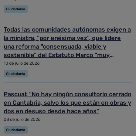
Ciudadanía
Todas las comunidades autónomas exigen a
la ministra, "por enésima vez", que lidere
una reforma "consensuada, viable y
sostenible" del Estatuto Marco "muy
necesaria"
10 de julio de 2026
Ciudadanía
Pascual: "No hay ningún consultorio cerrado
en Cantabria, salvo los que están en obras y
dos en desuso desde hace años"
08 de julio de 2026
Ciudadanía