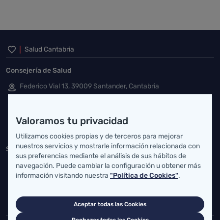
Inicio del pie de página
Salud Cantabria
Consejería de Salud
Federico Vial 13, 39009 Santander, Cantabria
atencionusuario@cantabria.es
Valoramos tu privacidad
942208130
942395562
Utilizamos cookies propias y de terceros para mejorar
nuestros servicios y mostrarle información relacionada con
Servicio Cántabro de Salud
sus preferencias mediante el análisis de sus hábitos de
Cardenal Herrera Oria, S/N 39011 Santander, Cantabria
navegación. Puede cambiar la configuración u obtener más
información visitando nuestra
"Política de Cookies"
.
buzgen.dg@scsalud.es
942202770
942202772
Aceptar todas las Cookies
Rechazar todas las Cookies