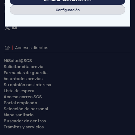
Toda la actualidad de Salud Cantabria en las redes sociales.
Configuración
¡Síguenos!
Accesos directos
MiSalud@SCS
Solicitar cita previa
Farmacias de guardia
Voluntades previas
Su opinión nos interesa
Lista de espera
Acceso correo SCS
Portal empleado
Selección de personal
Mapa sanitario
Buscador de centros
Trámites y servicios