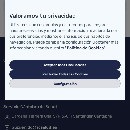
Valoramos tu privacidad
Utilizamos cookies propias y de terceros para mejorar
nuestros servicios y mostrarle información relacionada con
sus preferencias mediante el análisis de sus hábitos de
navegación. Puede cambiar la configuración u obtener más
Inicio del pie de página
información visitando nuestra
"Política de Cookies"
.
Salud Cantabria
Consejería de Salud
Aceptar todas las Cookies
Federico Vial 13, 39009 Santander, Cantabria
Rechazar todas las Cookies
atencionusuario@cantabria.es
Configuración
942208130
942395562
Servicio Cántabro de Salud
Cardenal Herrera Oria, S/N 39011 Santander, Cantabria
buzgen.dg@scsalud.es