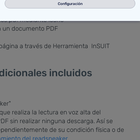
Configuración
tos pdf mediante icono
 página a través de Herramienta InSUIT
icionales incluidos
 realiza la lectura en voz alta del
F sin realizar ninguna descarga. Así se
dependientemente de su condición física o de
amiento del readspeaker