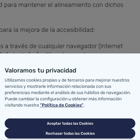
d para mantener el alineamiento con dichos
para la mejora de la accesibilidad:
os a través de cualquier navegador (Internet
fari, etc.) y facilitar el correcto
e apoyo. Incluir contenidos claros bien
Valoramos tu privacidad
 y presentación.
Utilizamos cookies propias y de terceros para mejorar nuestros
servicios y mostrarle información relacionada con sus
su destino.
preferencias mediante el análisis de sus hábitos de navegación.
ce de páginas del sitio web a través del
Puede cambiar la configuración u obtener más información
visitando nuestra
"Política de Cookies"
.
páginas.
gar de la web se halla gracias a la ruta de
ajo la cabecera de las páginas.
Aceptar todas las Cookies
vas mediante icono
Rechazar todas las Cookies