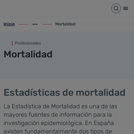
Mortalidad
Saltar al contenido principal
Abrir b
Abr
Inicio
Mortalidad
ir-a inicio
Mostrar opciones del camino de migas
ir-a Mortalidad
Profesionales
Mortalidad
Estadísticas de mortalidad
La Estadística de Mortalidad es una de las
mayores fuentes de información para la
investigación epidemiológica. En España
existen fundamentalmente dos tipos de