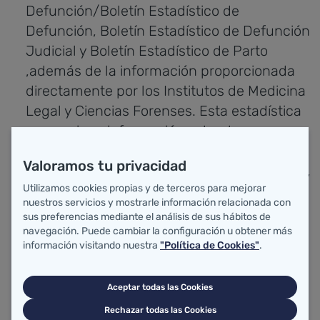
Defunción/Boletín Estadístico de
Defunción, Boletín Estadístico de Defunción
Judicial y Boletín Estadístico de Parto
,además de la información proporcionada
directamente por los Institutos de Medicina
Legal y Ciencias Forenses. Esta estadística
proporciona información sobre la
mortalidad atendiendo a la causa básica de
Valoramos tu privacidad
la defunción, su distribución por sexo, edad,
Utilizamos cookies propias y de terceros para mejorar
residencia y mes de defunción. También
nuestros servicios y mostrarle información relacionada con
ofrece indicadores que permiten realizar
sus preferencias mediante el análisis de sus hábitos de
comparaciones geográficas y medir la
navegación. Puede cambiar la configuración u obtener más
información visitando nuestra
"Política de Cookies"
.
mortalidad prematura: tasas
estandarizadas de mortalidad y años
Aceptar todas las Cookies
potenciales de vida perdidos.
Rechazar todas las Cookies