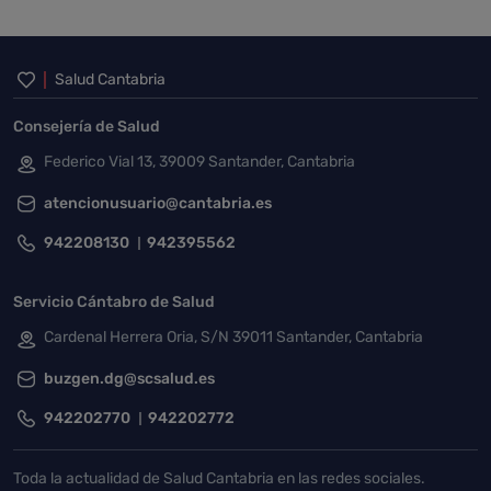
Inicio del pie de página
Salud Cantabria
Consejería de Salud
Federico Vial 13, 39009 Santander, Cantabria
atencionusuario@cantabria.es
942208130
942395562
Servicio Cántabro de Salud
Cardenal Herrera Oria, S/N 39011 Santander, Cantabria
buzgen.dg@scsalud.es
942202770
942202772
Toda la actualidad de Salud Cantabria en las redes sociales.