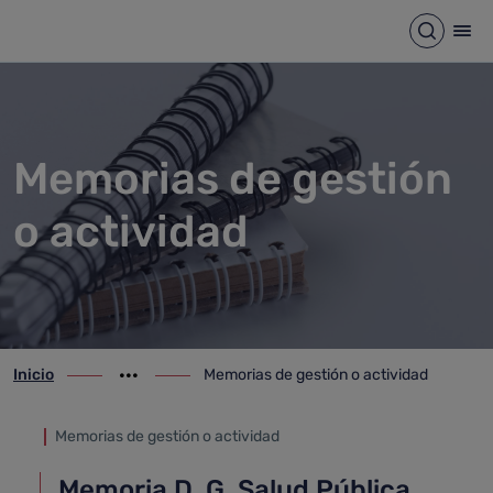
Memorias de gestión o activi
Saltar al contenido principal
Abrir b
Abr
Memorias de gestión
o actividad
Inicio
Memorias de gestión o actividad
ir-a inicio
Mostrar opciones del camino de migas
ir-a Memorias de gestión o actividad
Memorias de gestión o actividad
Memoria D. G. Salud Pública