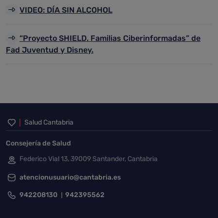
VIDEO: DÍA SIN ALCOHOL
“Proyecto SHIELD. Familias Ciberinformadas” de
Fad Juventud y Disney.
Inicio del pie de página
Salud Cantabria
Consejería de Salud
Federico Vial 13, 39009 Santander, Cantabria
atencionusuario@cantabria.es
942208130
942395562