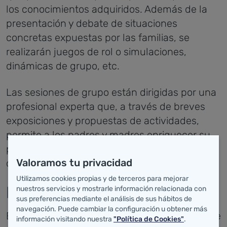
los conocimientos adquiridos. Además de la
presentación y debate de situaciones
concretas expuestas por las familias, se
realizarán juegos de rol o simulaciones,
dinámicas de grupo, etc.
Las sesiones de grupo están dirigidas por una
profesional experta que, a través de breves
exposiciones y propuestas de actividades,
permite a los padres y madres enriquecer su
propia perspectiva con las aportaciones de los
Valoramos tu privacidad
demás integrantes del grupo
Utilizamos cookies propias y de terceros para mejorar
Duración
nuestros servicios y mostrarle información relacionada con
sus preferencias mediante el análisis de sus hábitos de
navegación. Puede cambiar la configuración u obtener más
Este programa tiene prevista una duración de
información visitando nuestra
"Política de Cookies"
.