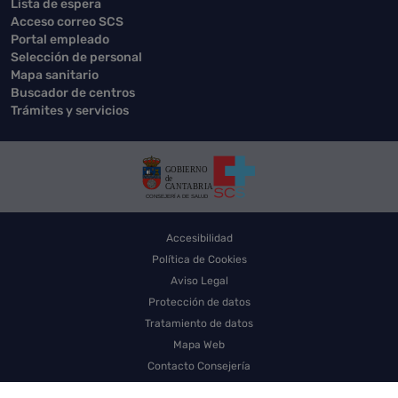
Lista de espera
Acceso correo SCS
Portal empleado
Selección de personal
Mapa sanitario
Buscador de centros
Trámites y servicios
Accesibilidad
Política de Cookies
Aviso Legal
Protección de datos
Tratamiento de datos
Mapa Web
Contacto Consejería
Contacto SCS