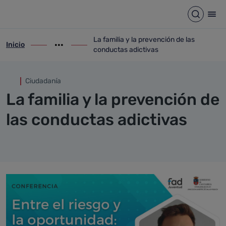
La familia y la prevención de 
Saltar al contenido principal
Abrir b
Abr
La familia y la prevención de las
Inicio
ir-a inicio
Mostrar opciones del camino de migas
ir-a La familia y la prevención de las con
conductas adictivas
Ciudadanía
La familia y la prevención de
las conductas adictivas