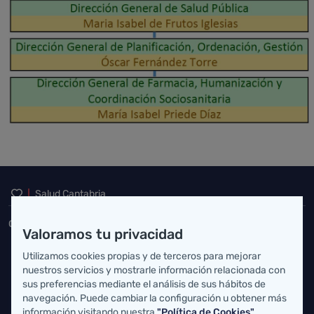
Inicio del pie de página
Salud Cantabria
Consejería de Salud
Valoramos tu privacidad
Federico Vial 13, 39009 Santander, Cantabria
Utilizamos cookies propias y de terceros para mejorar
nuestros servicios y mostrarle información relacionada con
atencionusuario@cantabria.es
sus preferencias mediante el análisis de sus hábitos de
navegación. Puede cambiar la configuración u obtener más
942208130
942395562
información visitando nuestra
"Política de Cookies"
.