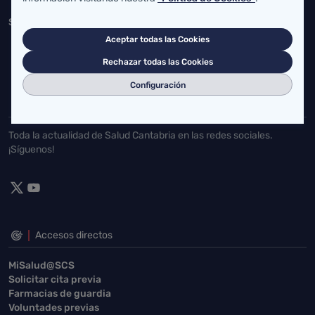
Servicio Cántabro de Salud
Aceptar todas las Cookies
Cardenal Herrera Oria, S/N 39011 Santander, Cantabria
Rechazar todas las Cookies
buzgen.dg@scsalud.es
Configuración
942202770
942202772
Toda la actualidad de Salud Cantabria en las redes sociales.
¡Síguenos!
Accesos directos
MiSalud@SCS
Solicitar cita previa
Farmacias de guardia
Voluntades previas