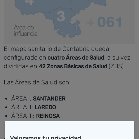
El mapa sanitario de Cantabria queda
configurado en
, a su vez
cuatro Áreas de Salud
divididas en
(ZBS).
42 Zonas Básicas de Salud
Las Áreas de Salud son:
ÁREA I:
SANTANDER
ÁREA II:
LAREDO
ÁREA III:
REINOSA
ÁREA IV:
TORRELAVEGA
Valoramos tu privacidad