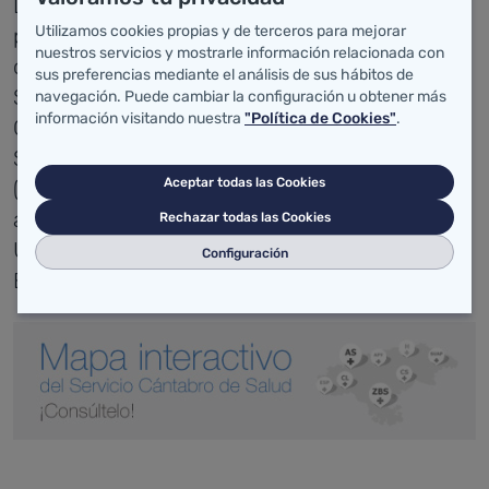
La
está
Gerencia de Atención Primaria (GAP)
Utilizamos cookies propias y de terceros para mejorar
presente en las cuatro Áreas de Salud,
nuestros servicios y mostrarle información relacionada con
compuestas a su vez por 42 Zonas Básicas de
sus preferencias mediante el análisis de sus hábitos de
Salud (ZBS), entre las que se distribuyen 42
navegación. Puede cambiar la configuración u obtener más
información visitando nuestra
"Política de Cookies"
.
Centros de Salud, 117 consultorios y 31
Servicios de Urgencias de Atención Primaria
Aceptar todas las Cookies
(SUAP). Además, la GAP cuenta con 5 bases
asistenciales y un Centro Coordinador de
Rechazar todas las Cookies
Urgencias correspondientes al Servicio de
Configuración
Emergencias 061 Cantabria.