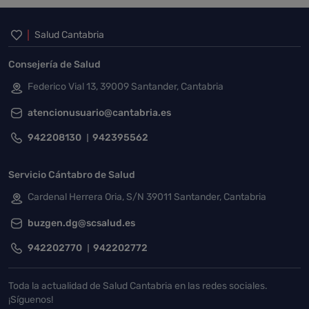
Inicio del pie de página
Salud Cantabria
Consejería de Salud
Federico Vial 13, 39009 Santander, Cantabria
atencionusuario@cantabria.es
942208130
942395562
Servicio Cántabro de Salud
Cardenal Herrera Oria, S/N 39011 Santander, Cantabria
buzgen.dg@scsalud.es
942202770
942202772
Toda la actualidad de Salud Cantabria en las redes sociales.
¡Síguenos!