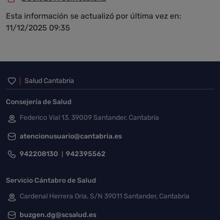
Esta información se actualizó por última vez en:
11/12/2025 09:35
Inicio del pie de página
Salud Cantabria
Consejería de Salud
Federico Vial 13, 39009 Santander, Cantabria
atencionusuario@cantabria.es
942208130
942395562
Servicio Cántabro de Salud
Cardenal Herrera Oria, S/N 39011 Santander, Cantabria
buzgen.dg@scsalud.es