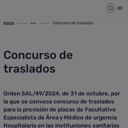
Concurso de traslados
Saltar al contenido principal
Abrir b
Abr
Inicio
Concurso de traslados
ir-a inicio
Mostrar opciones del camino de migas
ir-a Concurso de traslados
Concurso de
traslados
Orden SAL/49/2024, de 31 de octubre, por
la que se convoca concurso de traslados
para la provisión de plazas de Facultativo
Especialista de Área y Médico de urgencia
Hospitalaria en las instituciones sanitarias