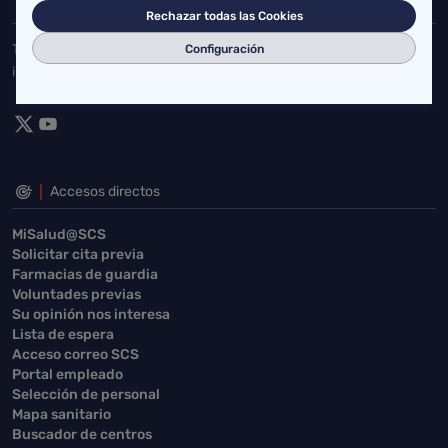
Rechazar todas las Cookies
Toda la actualidad de Salud Cantabria en las redes sociales.
Configuración
¡Síguenos!
Accesos directos
MiSalud@SCS
Solicitar cita previa
Farmacias de guardia
Voluntades previas
Su opinión nos interesa
Lista de espera
Acceso correo SCS
Portal empleado
Selección de personal
Mapa sanitario
Buscador de centros