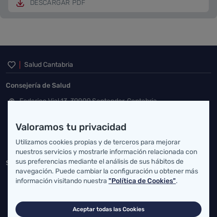
DESCARGAR PDF
Inicio del pie de página
Salud Cantabria
Consejería de Salud
Federico Vial 13, 39009 Santander, Cantabria
atencionusuario@cantabria.es
Valoramos tu privacidad
942208130
942395562
Utilizamos cookies propias y de terceros para mejorar
nuestros servicios y mostrarle información relacionada con
sus preferencias mediante el análisis de sus hábitos de
Servicio Cántabro de Salud
navegación. Puede cambiar la configuración u obtener más
Cardenal Herrera Oria, S/N 39011 Santander, Cantabria
información visitando nuestra
"Política de Cookies"
.
buzgen.dg@scsalud.es
Aceptar todas las Cookies
942202770
942202772