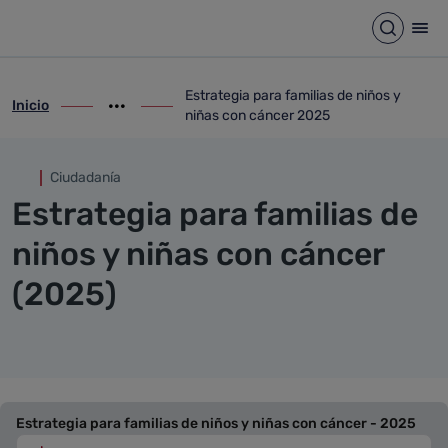
Estrategia para familias de n
Saltar al contenido principal
Abrir b
Abr
Estrategia para familias de niños y
Inicio
ir-a inicio
Mostrar opciones del camino de migas
ir-a Estrategia para familias de niños y 
niñas con cáncer 2025
Ciudadanía
Estrategia para familias de
niños y niñas con cáncer
(2025)
Estrategia para familias de niños y niñas con cáncer - 2025