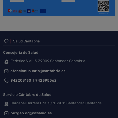
Inicio del pie de página
Salud Cantabria
Consejería de Salud
Federico Vial 13, 39009 Santander, Cantabria
atencionusuario@cantabria.es
942208130
942395562
Servicio Cántabro de Salud
Cardenal Herrera Oria, S/N 39011 Santander, Cantabria
buzgen.dg@scsalud.es