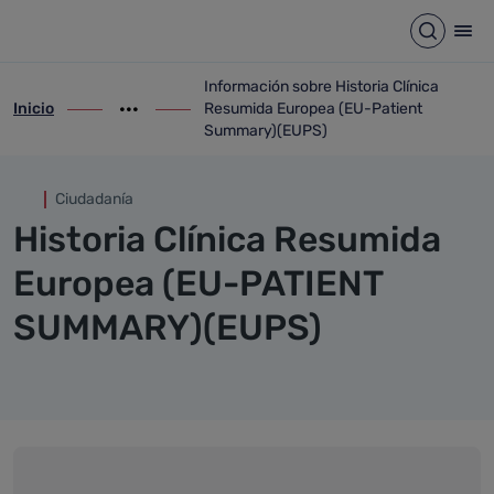
Información sobre Historia 
Saltar al contenido principal
Abrir b
Abr
Información sobre Historia Clínica
Inicio
Resumida Europea (EU-Patient
ir-a inicio
Mostrar opciones del camino de migas
ir-a Información sobre Historia Clínica
Summary)(EUPS)
Ciudadanía
Historia Clínica Resumida
Europea (EU-PATIENT
SUMMARY)(EUPS)