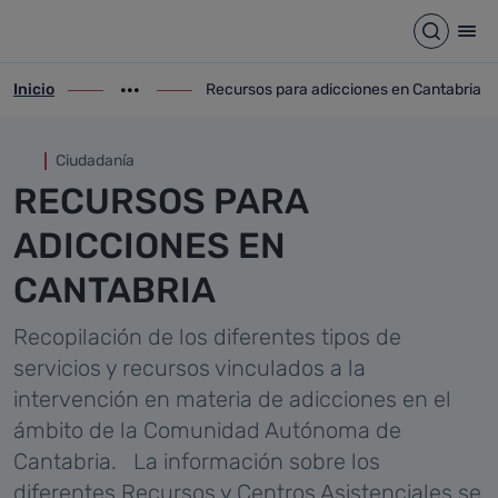
Recursos para adicciones en
Saltar al contenido principal
Abrir b
Abr
Inicio
Recursos para adicciones en Cantabria
ir-a inicio
Mostrar opciones del camino de migas
ir-a Recursos para adicciones en Cantabr
Ciudadanía
RECURSOS PARA
ADICCIONES EN
CANTABRIA
Recopilación de los diferentes tipos de
servicios y recursos vinculados a la
intervención en materia de adicciones en el
ámbito de la Comunidad Autónoma de
Cantabria.
La información sobre los
diferentes Recursos y Centros Asistenciales se