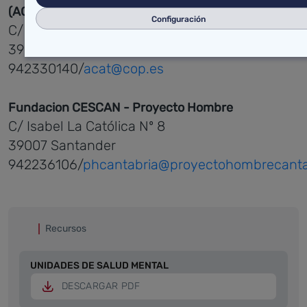
(ACAT)
Configuración
C/ Pintor Gutiérrez Solana nº 7
39011 Santander
942330140/
acat@cop.es
Fundacion CESCAN - Proyecto Hombre
C/ Isabel La Católica Nº 8
39007 Santander
942236106/
phcantabria@proyectohombrecanta
Recursos
UNIDADES DE SALUD MENTAL
DESCARGAR PDF