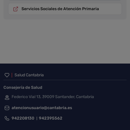
Servicios Sociales de Atención Primaria
Inicio del pie de página
Salud Cantabria
Consejería de Salud
Federico Vial 13, 39009 Santander, Cantabria
atencionusuario@cantabria.es
942208130
942395562