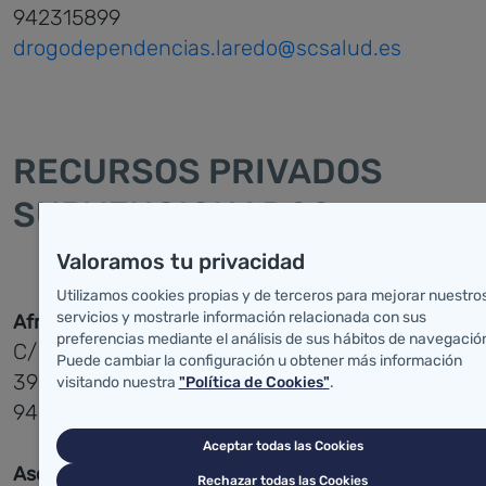
942315899
drogodependencias.laredo@scsalud.es
RECURSOS PRIVADOS
SUBVENCIONADOS
Valoramos tu privacidad
Utilizamos cookies propias y de terceros para mejorar nuestro
servicios y mostrarle información relacionada con sus
Afrontando Adicciones (AMAT)
preferencias mediante el análisis de sus hábitos de navegació
C/ General Castañeda Nº 6 - Bajo
Puede cambiar la configuración u obtener más información
39300 Torrelavega
visitando nuestra
"Política de Cookies"
.
942891242/
info@amattorrelavega.es
Aceptar todas las Cookies
Asociación Cántabra de Ayuda al Toxicómano
Rechazar todas las Cookies