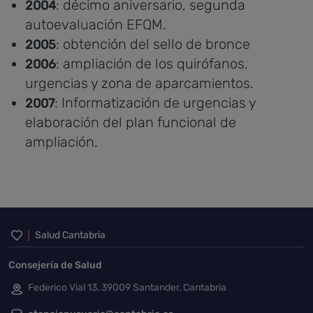
: décimo aniversario, segunda
2004
autoevaluación EFQM.
: obtención del sello de bronce
2005
: ampliación de los quirófanos,
2006
urgencias y zona de aparcamientos.
: Informatización de urgencias y
2007
elaboración del plan funcional de
ampliación.
Inicio del pie de página
Salud Cantabria
Consejería de Salud
Federico Vial 13, 39009 Santander, Cantabria