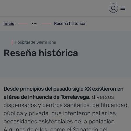
Reseña histórica
Saltar al contenido principal
Abrir b
Abr
Inicio
Reseña histórica
ir-a inicio
Mostrar opciones del camino de migas
ir-a Reseña histórica
Hospital de Sierrallana
Reseña histórica
Desde principios del pasado siglo XX existieron en
, diversos
el área de influencia de Torrelavega
dispensarios y centros sanitarios, de titularidad
pública y privada, que intentaron paliar las
necesidades asistenciales de la población.
Algunos de ellos, como el Sanatorio del