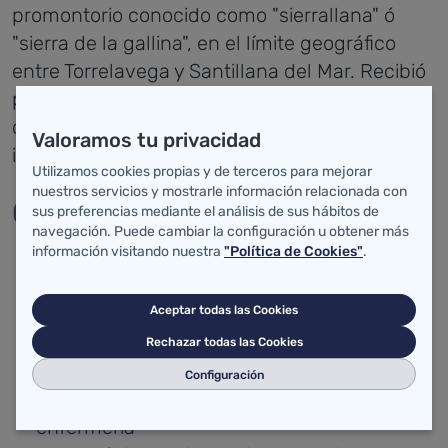
promontorio conocido como "sierrallana" ó
"sierra de la gallina", en el límite geográfico
entre Torrelavega y Santillana del Mar. Recibió
por "uso" el nombre de Hospital Sierrallana ya
que nunca hubo un acto oficial de
Valoramos tu privacidad
inauguración del mismo.
Utilizamos cookies propias y de terceros para mejorar
nuestros servicios y mostrarle información relacionada con
Cronología del hospital
sus preferencias mediante el análisis de sus hábitos de
navegación. Puede cambiar la configuración u obtener más
información visitando nuestra
"Política de Cookies"
.
: obras, maquetas...
<1994
: inauguración
1994
Aceptar todas las Cookies
: visita del presidente de la comunidad
2002
autónoma de Cantabria y primera
Rechazar todas las Cookies
autoevaluación EFQM.
Configuración
: informatización de unidades de
2003
enfermería