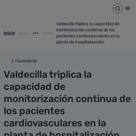
Detalle noticia
Saltar al contenido principal
Abrir b
Abr
Valdecilla triplica la capacidad de
monitorización continua de los
Inicio
ir-a inicio
Mostrar opciones del camino de migas
ir-a Valdecilla triplica la capacidad de 
pacientes cardiovasculares en la
planta de hospitalización
Ciudadanía
Valdecilla triplica la
capacidad de
monitorización continua de
los pacientes
cardiovasculares en la
planta de hospitalización