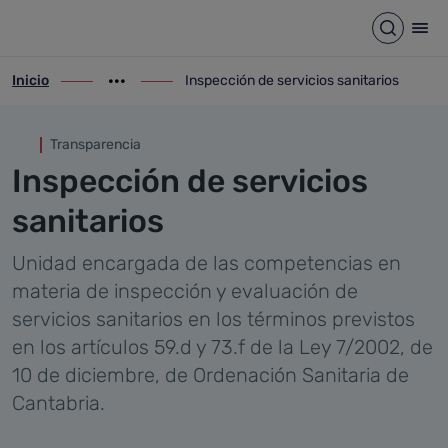
Inspección de servicios sanit
Saltar al contenido principal
Abrir b
Abr
Inicio
Inspección de servicios sanitarios
ir-a inicio
Mostrar opciones del camino de migas
ir-a Inspección de servicios sanitarios
Transparencia
Inspección de servicios
sanitarios
Unidad encargada de las competencias en
materia de inspección y evaluación de
servicios sanitarios en los términos previstos
en los artículos 59.d y 73.f de la Ley 7/2002, de
10 de diciembre, de Ordenación Sanitaria de
Cantabria.