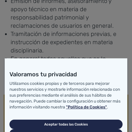
Emisión de informes, asesoramiento y
apoyo técnico en materia de
responsabilidad patrimonial y
reclamaciones de usuarios en general.
Tramitación de informaciones previas, e
instrucción de expedientes en materia
disciplinaria.
En general todas aquellas que se le
encomienden conforme la normativa
Valoramos tu privacidad
vigente, y cualquier otra análoga a las
anteriores.
Utilizamos cookies propias y de terceros para mejorar
nuestros servicios y mostrarle información relacionada con
sus preferencias mediante el análisis de sus hábitos de
navegación. Puede cambiar la configuración u obtener más
información visitando nuestra
"Política de Cookies"
.
Aceptar todas las Cookies