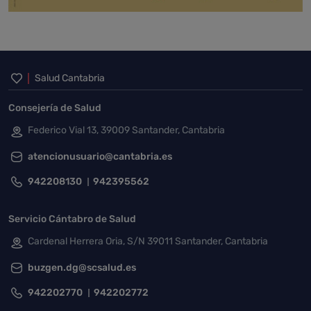
Inicio del pie de página
Salud Cantabria
Consejería de Salud
Federico Vial 13, 39009 Santander, Cantabria
atencionusuario@cantabria.es
942208130
942395562
Servicio Cántabro de Salud
Cardenal Herrera Oria, S/N 39011 Santander, Cantabria
buzgen.dg@scsalud.es
942202770
942202772