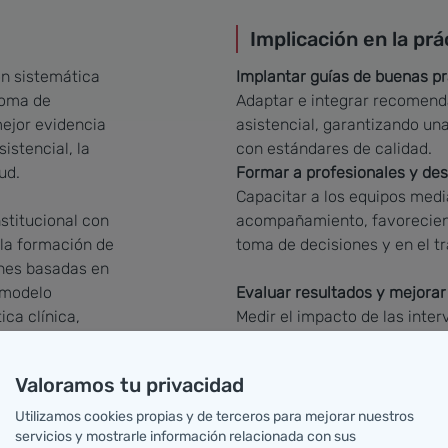
Implicación en la prá
n sistemática
Implantar guías de buenas pr
toma de
Adaptar e integrar recomend
mejor evidencia
asistencial, garantizando u
istencial, la
con estándares de calidad.
ud.
Formar a profesionales y des
Capacitar a los equipos medi
stitucional con
acompañamiento, favoreciend
 la formación de
toma de decisiones y en el tr
ones basadas en
e modelo
Evaluar resultados y mejorar
ica clínica,
Medir el impacto de las inter
o en equipo.
prácticas para asegurar una 
cuidados.
Valoramos tu privacidad
vés de
amiento del
Utilizamos cookies propias y de terceros para mejorar nuestros
Programa BPSO España
tros en todo el
servicios y mostrarle información relacionada con sus