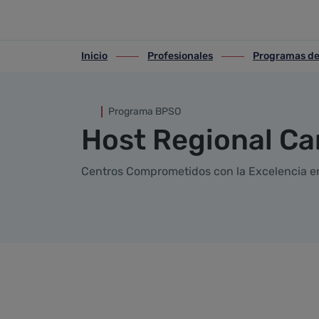
BPSO-Host Regional Cantabr
Saltar al contenido principal
Inicio
Profesionales
Programas de
ir-a inicio
ir-a Profesionales
ir-a Programas de s
Programa BPSO
Host Regional Ca
Centros Comprometidos con la Excelencia e