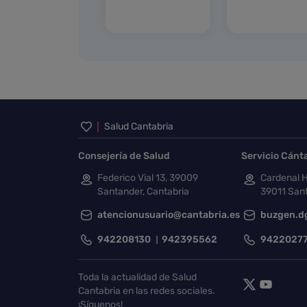
Inicio del pie de página
Salud Cantabria
Consejería de Salud
Servicio Cánt
Federico Vial 13, 39009
Cardenal H
Santander, Cantabria
39011 Sant
atencionusuario@cantabria.es
buzgen.d
942208130
942395562
9422027
Toda la actualidad de Salud
Cantabria en las redes sociales.
¡Síguenos!