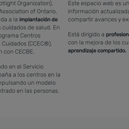
tlight Organization),
Este espacio web es u
ssociation of Ontario,
información actualizada
ada a la
compartir avances y ex
implantación de
s cuidados de salud. En
Está dirigido a
profesion
programa Centros
con la mejora de los c
n Cuidados (CCEC®),
aprendizaje compartido.
ón con CECBE.
ado en el Servicio
aña a los centros en la
impulsando un modelo
ntrado en las personas.