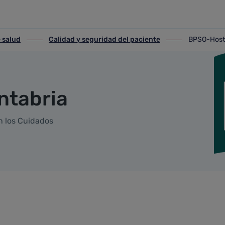
ia
 salud
Calidad y seguridad del paciente
BPSO-Host 
alud
ir-a Calidad y seguridad del paciente
ir-a BPSO-Host R
ntabria
n los Cuidados