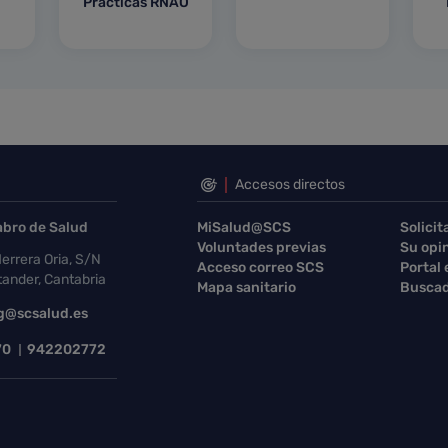
Prácticas RNAO
Accesos directos
abro de Salud
MiSalud@SCS
Solicit
Voluntades previas
Su opi
errera Oria, S/N
Acceso correo SCS
Portal
ander, Cantabria
Mapa sanitario
Buscad
g@scsalud.es
70
942202772