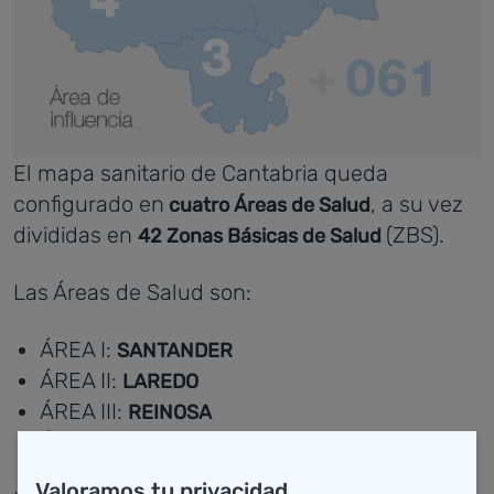
El mapa sanitario de Cantabria queda
configurado en
, a su vez
cuatro Áreas de Salud
divididas en
(ZBS).
42 Zonas Básicas de Salud
Las Áreas de Salud son:
ÁREA I:
SANTANDER
ÁREA II:
LAREDO
ÁREA III:
REINOSA
ÁREA IV:
TORRELAVEGA
Valoramos tu privacidad