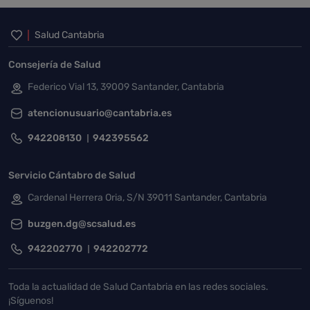
Inicio del pie de página
Salud Cantabria
Consejería de Salud
Federico Vial 13, 39009 Santander, Cantabria
atencionusuario@cantabria.es
942208130
942395562
Servicio Cántabro de Salud
Cardenal Herrera Oria, S/N 39011 Santander, Cantabria
buzgen.dg@scsalud.es
942202770
942202772
Toda la actualidad de Salud Cantabria en las redes sociales.
¡Síguenos!