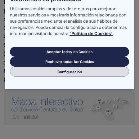
La
está
Gerencia de Atención Primaria (GAP)
Utilizamos cookies propias y de terceros para mejorar
presente en las cuatro Áreas de Salud,
nuestros servicios y mostrarle información relacionada con
compuestas a su vez por 42 Zonas Básicas de
sus preferencias mediante el análisis de sus hábitos de
Salud (ZBS), entre las que se distribuyen 42
navegación. Puede cambiar la configuración u obtener más
información visitando nuestra
"Política de Cookies"
.
Centros de Salud, 117 consultorios y 31
Servicios de Urgencias de Atención Primaria
Aceptar todas las Cookies
(SUAP). Además, la GAP cuenta con 5 bases
asistenciales y un Centro Coordinador de
Rechazar todas las Cookies
Urgencias correspondientes al Servicio de
Configuración
Emergencias 061 Cantabria.