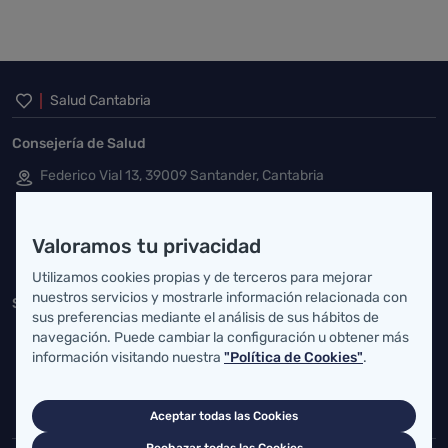
Inicio del pie de página
Salud Cantabria
Consejería de Salud
Federico Vial 13, 39009 Santander, Cantabria
atencionusuario@cantabria.es
Valoramos tu privacidad
942208130
942395562
Utilizamos cookies propias y de terceros para mejorar
nuestros servicios y mostrarle información relacionada con
Servicio Cántabro de Salud
sus preferencias mediante el análisis de sus hábitos de
Cardenal Herrera Oria, S/N 39011 Santander, Cantabria
navegación. Puede cambiar la configuración u obtener más
información visitando nuestra
"Política de Cookies"
.
buzgen.dg@scsalud.es
942202770
942202772
Aceptar todas las Cookies
Rechazar todas las Cookies