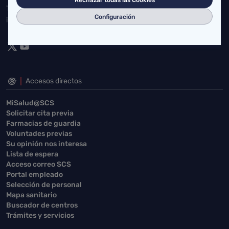
Toda la actualidad de Salud Cantabria en las redes sociales.
Configuración
¡Síguenos!
Accesos directos
MiSalud@SCS
Solicitar cita previa
Farmacias de guardia
Voluntades previas
Su opinión nos interesa
Lista de espera
Acceso correo SCS
Portal empleado
Selección de personal
Mapa sanitario
Buscador de centros
Trámites y servicios