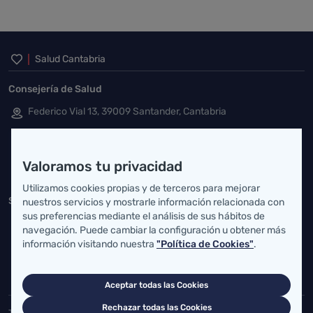
Inicio del pie de página
Salud Cantabria
Consejería de Salud
Federico Vial 13, 39009 Santander, Cantabria
atencionusuario@cantabria.es
942208130
942395562
Valoramos tu privacidad
Utilizamos cookies propias y de terceros para mejorar
Servicio Cántabro de Salud
nuestros servicios y mostrarle información relacionada con
sus preferencias mediante el análisis de sus hábitos de
Cardenal Herrera Oria, S/N 39011 Santander, Cantabria
navegación. Puede cambiar la configuración u obtener más
información visitando nuestra
"Política de Cookies"
.
buzgen.dg@scsalud.es
942202770
942202772
Aceptar todas las Cookies
Rechazar todas las Cookies