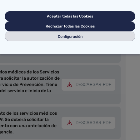
as - «Formulario Nº7» | Se
Aceptar todas las Cookies
rio por carretera, ubicados
quisitos exigibles, por un
Rechazar todas las Cookies
 un año, a partir del segundo
DESCARGAR PDF
 los diez años de periodo
Configuración
ficación se solicitará con
e finalización del plazo de
ios médicos de los Servicios
 solicitar la autorización de
rvicio de Prevención. Tiene
DESCARGAR PDF
el servicio e inicio de la
o de los servicios médicos
. Se deberá solicitar la
DESCARGAR PDF
ento con una antelación de
gencia.