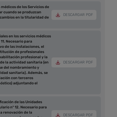
s médicos de los Servicios de
itar cuando se produzcan
DESCARGAR PDF
cambios en la titularidad de
les en los servicios médicos
 11. Necesario para
vo de las instalaciones, el
titución de profesionales
habilitación profesional y la
de la actividad sanitaria (en
DESCARGAR PDF
se del nombramiento y
idad sanitaria). Además, se
lación con terceros
nóstico) adjuntando el
ficación de las Unidades
lario nº 12. Necesario para
la renovación de la
DESCARGAR PDF