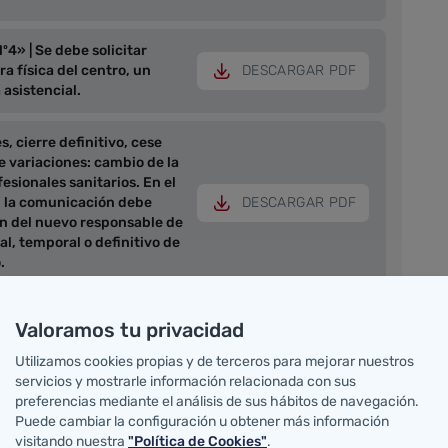
4» | Se debe solicitar
 física del centro, un
DESCARGAR PDF
 asistencial.
 cierre definitivo, cese
e variaciones: cambio de la
esionales sanitarios. En el
o, la comunicación debe
DESCARGAR PDF
 del nuevo responsable de
ial, temporal o definitivo de
.
rio Nº6» | Sirve para regular
Valoramos tu privacidad
ma de comunicación y difusión
eneral ya sea gráfica, sonora
Utilizamos cookies propias y de terceros para mejorar nuestros
o soporte, incluida internet,
DESCARGAR PDF
servicios y mostrarle información relacionada con sus
iones sanitarias realizadas
preferencias mediante el análisis de sus hábitos de navegación.
un centro, servicio o
Puede cambiar la configuración u obtener más información
o en el Registro sanitario.
visitando nuestra
"Política de Cookies"
.