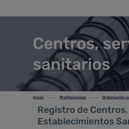
Centros, servicios y establec
Saltar al contenido principal
Centros, ser
sanitarios
Inicio
Profesionales
Ordenación sa
ir-a inicio
ir-a Profesionales
ir-a Ordenación sani
Registro de Centros, 
Establecimientos Sa