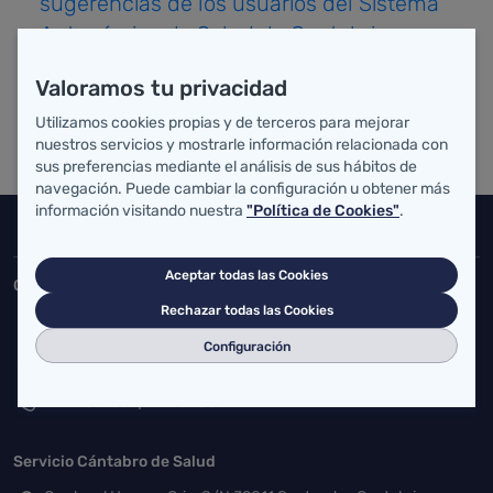
sugerencias de los usuarios del Sistema
Autonómico de Salud de Cantabria
Valoramos tu privacidad
Utilizamos cookies propias y de terceros para mejorar
nuestros servicios y mostrarle información relacionada con
sus preferencias mediante el análisis de sus hábitos de
navegación. Puede cambiar la configuración u obtener más
información visitando nuestra
"Política de Cookies"
.
Inicio del pie de página
Salud Cantabria
Aceptar todas las Cookies
Consejería de Salud
Rechazar todas las Cookies
Federico Vial 13, 39009 Santander, Cantabria
Configuración
atencionusuario@cantabria.es
942208130
942395562
Servicio Cántabro de Salud