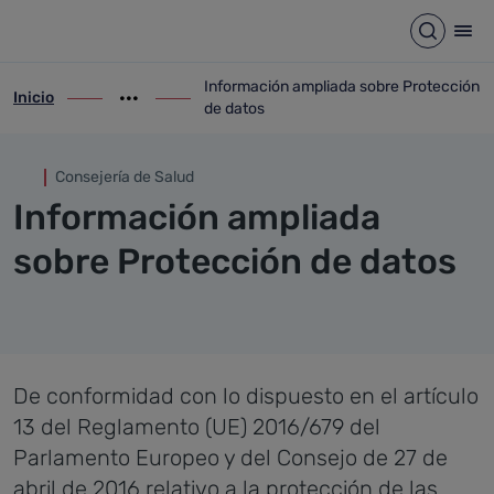
Información ampliada sobre 
Saltar al contenido principal
Abrir b
Abr
Información ampliada sobre Protección
Inicio
ir-a inicio
Mostrar opciones del camino de migas
ir-a Información ampliada sobre Protecc
de datos
Consejería de Salud
Información ampliada
sobre Protección de datos
De conformidad con lo dispuesto en el artículo
13 del Reglamento (UE) 2016/679 del
Parlamento Europeo y del Consejo de 27 de
abril de 2016 relativo a la protección de las