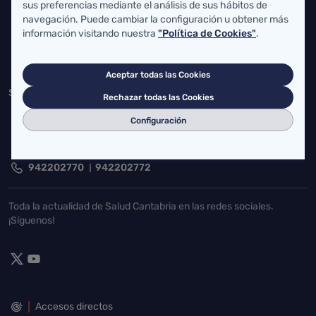
Federico Vial 13, 39009 Santander, Cantabria
sus preferencias mediante el análisis de sus hábitos de
navegación. Puede cambiar la configuración u obtener más
atencionusuario@cantabria.es
información visitando nuestra
"Política de Cookies"
.
942208130
942395562
Aceptar todas las Cookies
Servicio Cántabro de Salud
Rechazar todas las Cookies
Cardenal Herrera Oria, S/N 39011 Santander, Cantabria
Configuración
buzgen.dg@scsalud.es
942202770
942202772
Toda la actualidad de Salud Cantabria en las redes sociales.
¡Síguenos!
Accesos directos