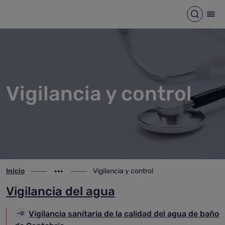
Vigilancia y control
Saltar al contenido principal
Abrir b
Abr
Vigilancia y control
Inicio
Vigilancia y control
ir-a inicio
Mostrar opciones del camino de migas
ir-a Vigilancia y control
Vigilancia del agua
Vigilancia sanitaria de la calidad del agua de baño