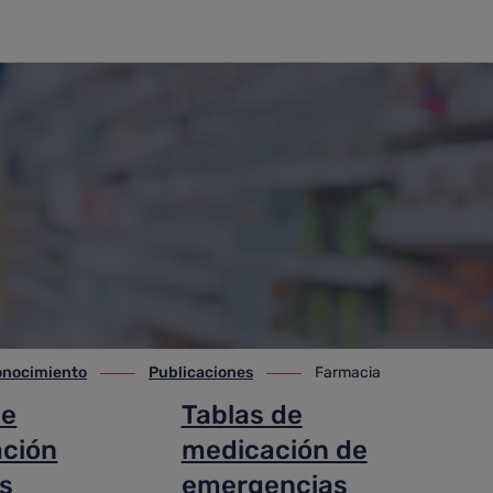
conocimiento
Publicaciones
Farmacia
nocimiento
ir-a Publicaciones
ir-a Farmacia
de
Tablas de
ación
medicación de
s
emergencias