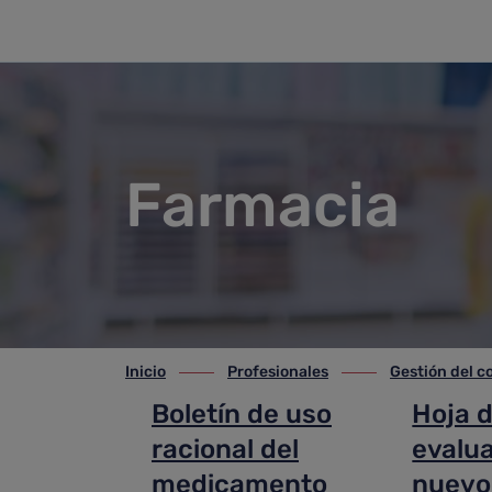
Farmacia
Saltar al contenido principal
Farmacia
Inicio
Profesionales
Gestión del 
ir-a inicio
ir-a Profesionales
ir-a Gestión del co
Boletín de uso
Hoja 
racional del
evalu
medicamento
nuevo