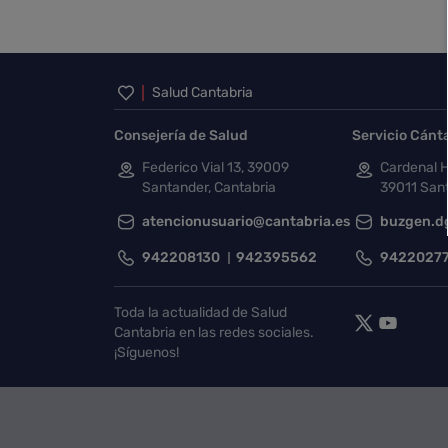
Inicio del pie de página
Salud Cantabria
Consejería de Salud
Servicio Cánt
Federico Vial 13, 39009
Cardenal H
Santander, Cantabria
39011 Sant
atencionusuario@cantabria.es
buzgen.d
942208130
942395562
9422027
Toda la actualidad de Salud
Cantabria en las redes sociales.
¡Síguenos!