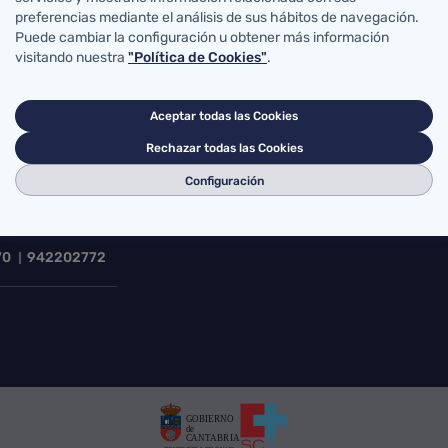
preferencias mediante el análisis de sus hábitos de navegación.
Puede cambiar la configuración u obtener más información
visitando nuestra
"Política de Cookies"
.
Accesos directos
Aceptar todas las Cookies
abro de Salud
MiSalud@SCS
Solicit
Rechazar todas las Cookies
Voluntades previas
Su opi
errera Oria, S/N
Acceso correo SCS
Portal
Configuración
ander, Cantabria
Mapa sanitario
Buscad
g@scsalud.es
70
942202772