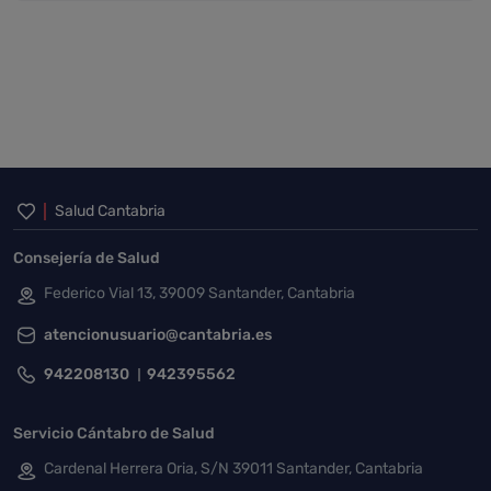
Inicio del pie de página
Salud Cantabria
Consejería de Salud
Federico Vial 13, 39009 Santander, Cantabria
atencionusuario@cantabria.es
942208130
942395562
Servicio Cántabro de Salud
Cardenal Herrera Oria, S/N 39011 Santander, Cantabria