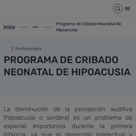
Programa de Cribado Neonata
Saltar al contenido principal
Abrir b
Abr
Programa de Cribado Neonatal de
Inicio
ir-a inicio
Mostrar opciones del camino de migas
ir-a Programa de Cribado Neonatal de Hi
Hipoacusia
Profesionales
PROGRAMA DE CRIBADO
NEONATAL DE HIPOACUSIA
La disminución de la percepción auditiva
(hipoacusia o sordera) es un problema de
especial importancia durante la primera
infancia, ya que el desarrollo intelectual y