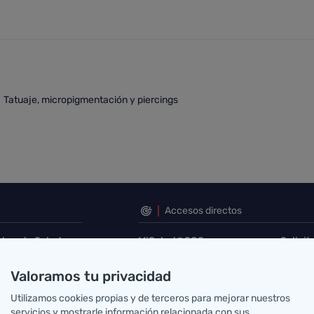
 piercings
Tatuaje, micropigmentación y piercings
atuaje, micropigmentación y piercings
Accesos directos
abro de Salud
MiSalud@SCS
Solicit
Voluntades previas
Su opi
errera Oria, S/N
Acceso correo SCS
Portal
Valoramos tu privacidad
ander, Cantabria
Mapa sanitario
Buscad
Utilizamos cookies propias y de terceros para mejorar nuestros
g@scsalud.es
servicios y mostrarle información relacionada con sus