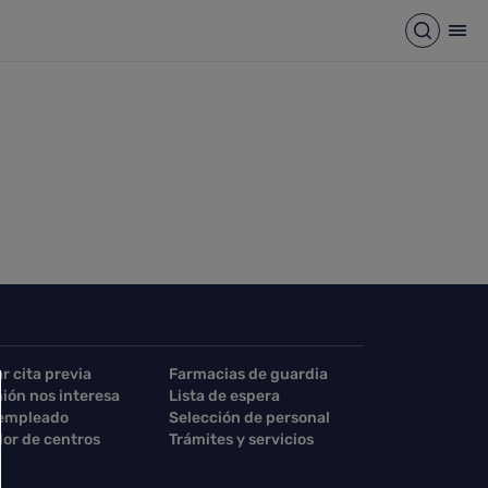
Abrir b
Abr
ar cita previa
Farmacias de guardia
nión nos interesa
Lista de espera
 empleado
Selección de personal
or de centros
Trámites y servicios