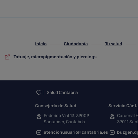
Tatuaje, micropigmentación y
Saltar al contenido principal
Inicio
Ciudadanía
Tu salud
ir-a inicio
ir-a Ciudadanía
ir-a Tu salud
ir-a T
Tatuaje, micropigmentación y piercings
Inicio del pie de página
Salud Cantabria
Consejería de Salud
Servicio Cánt
Federico Vial 13, 39009
Cardenal H
Santander, Cantabria
39011 Sant
atencionusuario@cantabria.es
buzgen.d