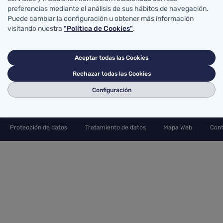
70
preferencias mediante el análisis de sus hábitos de navegación.
942202772
Puede cambiar la configuración u obtener más información
visitando nuestra
"Política de Cookies"
.
Aceptar todas las Cookies
Rechazar todas las Cookies
Configuración
Protección de datos
Tratamiento de datos
Mapa Web
Cont