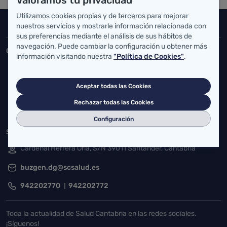
Valoramos tu privacidad
Utilizamos cookies propias y de terceros para mejorar
Inicio del pie de página
nuestros servicios y mostrarle información relacionada con
Salud Cantabria
sus preferencias mediante el análisis de sus hábitos de
navegación. Puede cambiar la configuración u obtener más
Consejería de Salud
información visitando nuestra
"Política de Cookies"
.
Federico Vial 13, 39009 Santander, Cantabria
atencionusuario@cantabria.es
Aceptar todas las Cookies
Rechazar todas las Cookies
942208130
942395562
Configuración
Servicio Cántabro de Salud
Cardenal Herrera Oria, S/N 39011 Santander, Cantabria
buzgen.dg@scsalud.es
942202770
942202772
Toda la actualidad de Salud Cantabria en las redes sociales.
¡Síguenos!