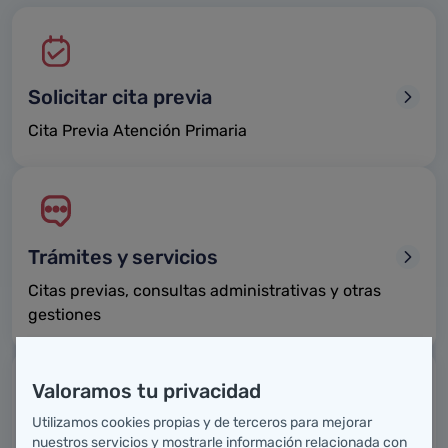
Solicitar cita previa
Cita Previa Atención Primaria
Trámites y servicios
Citas previas, consultas administrativas y otras
gestiones
Valoramos tu privacidad
Utilizamos cookies propias y de terceros para mejorar
Mapa sanitario de Cantabria
nuestros servicios y mostrarle información relacionada con