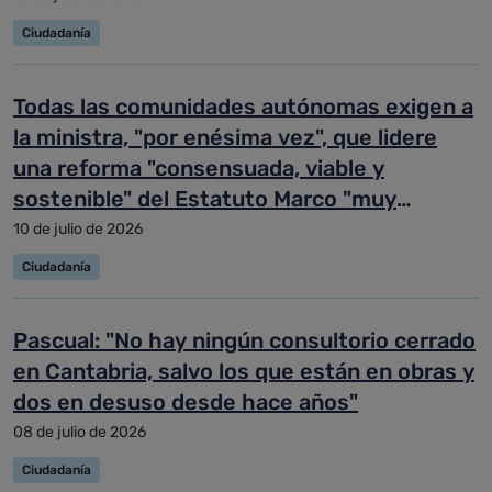
Ciudadanía
Todas las comunidades autónomas exigen a
la ministra, "por enésima vez", que lidere
una reforma "consensuada, viable y
sostenible" del Estatuto Marco "muy
necesaria"
10 de julio de 2026
Ciudadanía
Pascual: "No hay ningún consultorio cerrado
en Cantabria, salvo los que están en obras y
dos en desuso desde hace años"
08 de julio de 2026
Ciudadanía