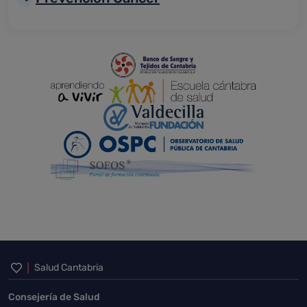
Inicio del pie de página
Salud Cantabria
Consejería de Salud