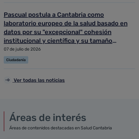
Pascual postula a Cantabria como
laboratorio europeo de la salud basado en
datos por su "excepcional" cohesión
institucional y científica y su tamaño
manejable
07 de julio de 2026
Ciudadanía
Ver todas las noticias
Áreas de interés
Áreas de contenidos destacadas en Salud Cantabria